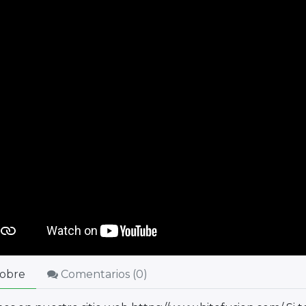
obre
Comentarios (
0
)