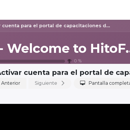
¿Qué hacemos?
Odoo
Inteligencia Artificial
Programa de
cuenta para el portal de capacitaciones de HitoFusión
0 - Welcom
0
%
ctivar cuenta para el portal de ca
Anterior
Siguiente
Pantalla complet