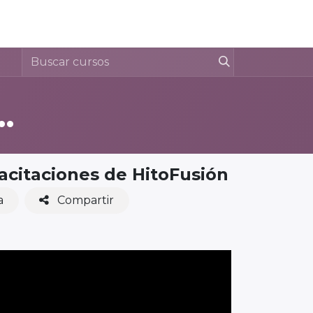
 Socios
Cursos
Nosotros
Blog
Jinzo
Contáctenos
e to HitoFusion
pacitaciones de HitoFusión
a
Compartir